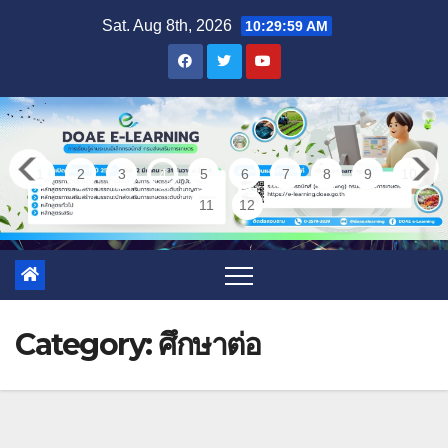
Skip
Sat. Aug 8th, 2026
10:30:01 AM
to
content
1
2
3
4
5
6
7
8
9
10
11
12
Category:
ศึกษาต่อ